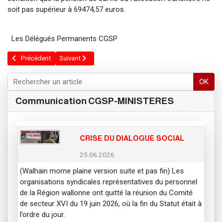
soit pas supérieur à 69474,57 euros.
Les Délégués Permanents CGSP
Article précédent : Chèques repas EDENRED
Article suivant : Réforme des pensions pour inaptitude p
Précédent
Suivant
OK
Communication CGSP-MINISTERES
CRISE DU DIALOGUE SOCIAL
25.06.2026
(Walhain morne plaine version suite et pas fin) Les
organisations syndicales représentatives du personnel
de la Région wallonne ont quitté la réunion du Comité
de secteur XVI du 19 juin 2026, où la fin du Statut était à
l’ordre du jour.