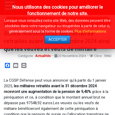
Nous utilisons des cookies pour améliorer le
MENU
fonctionnement de notre site.
Lorsque vous consultez notre site Web, des données peuvent être
WWW.CGSP-DEFENSE.BE
stockées dans votre navigateur ou récupérées à partir de celui-ci,
généralement sous la forme de cookies.
Plus d'informations
Bonne nouvelle pour les militaires
ACCEPTER
retraités avant le 31 décembre 2024 ainsi
que les veuves et veufs de militaire
Catégorie :
Actualités
23 Novembre 2024
Clics : 5960
Facebook
Email
Print
La CGSP Défense peut vous annoncer qu’à partir du 1 janvier
2025,
les militaires retraités avant le 31 décembre 2024
recevront une augmentation de la pension de 9,40%
grâce à la
péréquation et ce, à condition que le montant annuel brut ne
dépasse pas 97548,92 euros.Les veuves ou les veufs de
militaire bénéficieront également de cette péréquation à
condition que la pension de survie ou l’allocation transitoire ne