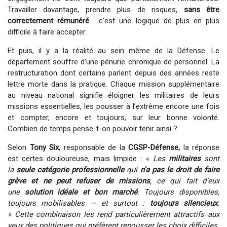
Travailler davantage, prendre plus de risques,
sans être
correctement rémunéré
: c’est une logique de plus en plus
difficile à faire accepter. ​
Et puis, il y a la réalité au sein même de la Défense. Le
département souffre d’une pénurie chronique de personnel. La
restructuration dont certains parlent depuis des années reste
lettre morte dans la pratique. Chaque mission supplémentaire
au niveau national signifie éloigner les militaires de leurs
missions essentielles, les pousser à l’extrême encore une fois
et compter, encore et toujours, sur leur bonne volonté.
Combien de temps pense-t-on pouvoir tenir ainsi ?
Selon
Tony Six
, responsable de la
CGSP-Défense,
la réponse
est certes douloureuse, mais limpide :
« Les
militaires
sont
la
seule catégorie professionnelle
qui
n'a pas le droit de faire
grève et ne peut refuser de missions
, ce qui fait d’eux
une
solution idéale et bon marché
. Toujours disponibles,
toujours mobilisables — et surtout :
toujours silencieux
.
»
Cette combinaison les rend particulièrement attractifs aux
yeux des politiques qui préfèrent repousser les choix difficiles.