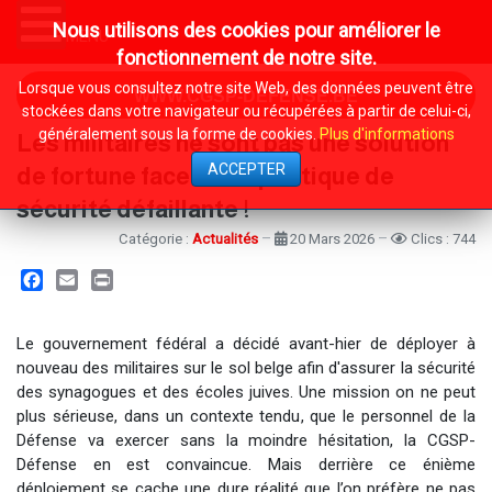
Nous utilisons des cookies pour améliorer le
MENU
fonctionnement de notre site.
Lorsque vous consultez notre site Web, des données peuvent être
WWW.CGSP-DEFENSE.BE
stockées dans votre navigateur ou récupérées à partir de celui-ci,
généralement sous la forme de cookies.
Plus d'informations
Les militaires ne sont pas une solution
ACCEPTER
de fortune face à une politique de
sécurité défaillante !
Catégorie :
Actualités
20 Mars 2026
Clics : 744
Facebook
Email
Print
Le gouvernement fédéral a décidé avant-hier de déployer à
nouveau des militaires sur le sol belge afin d'assurer la sécurité
des synagogues et des écoles juives. Une mission on ne peut
plus sérieuse, dans un contexte tendu, que le personnel de la
Défense va exercer sans la moindre hésitation, la CGSP-
Défense en est convaincue. Mais derrière ce énième
déploiement se cache une dure réalité que l’on préfère ne pas