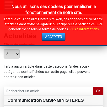
Nous utilisons des cookies pour améliorer le
MENU
fonctionnement de notre site.
Lorsque vous consultez notre site Web, des données peuvent être
WWW.CGSP-DEFENSE.BE
stockées dans votre navigateur ou récupérées à partir de celui-ci,
généralement sous la forme de cookies.
Plus d'informations
Actualités
ACCEPTER
Filtres de recherche
Afficher #
Il n'y a aucun article dans cette catégorie. Si des sous-
catégories sont affichées sur cette page, elles peuvent
contenir des articles.
OK
Communication CGSP-MINISTERES