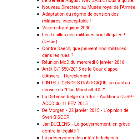
Le Général August VAN DAELE nous a quitté.
Nouveau Directeur au Musée royal de l'Armée
Adaptation du régime de pension des
militaires: inacceptable !
Vision stratégique 2030
Les fouilles des militaires sont illégales !
(DH.be)
Contre Daech, que peuvent nos militaires
dans les rues ?
Réunion MoD du mercredi 6 janvier 2016
Arrêt C/1550/2015 de la Cour d’appel
d’Anvers - Harcèlement
L'INTELLIGENCE STRATEGIQUE, un outil au
service du "Plan Marshall 4.0 ?"
La Défense belge du futur - Auditions CGSP-
ACOD du 11 FEV 2015
De Morgen - 22 janvier 2015 - L'opinion de
Sven BISCOP
Jan BUELENS - Le gouvernement, en grève
contre la légalité ?
La préservation des intérêts belges à