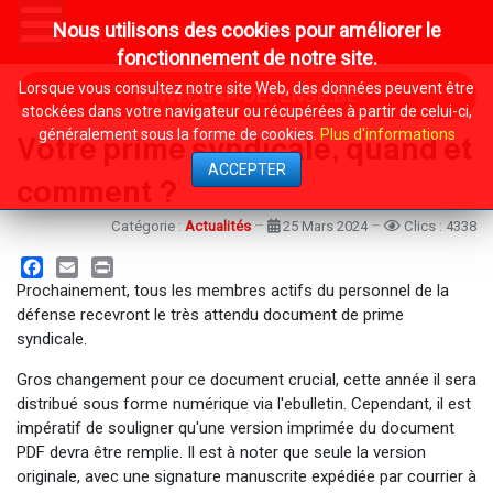
Nous utilisons des cookies pour améliorer le
MENU
fonctionnement de notre site.
Lorsque vous consultez notre site Web, des données peuvent être
WWW.CGSP-DEFENSE.BE
stockées dans votre navigateur ou récupérées à partir de celui-ci,
généralement sous la forme de cookies.
Plus d'informations
Votre prime syndicale, quand et
ACCEPTER
comment ?
Catégorie :
Actualités
25 Mars 2024
Clics : 4338
Facebook
Email
Print
Prochainement, tous les membres actifs du personnel de la
défense recevront le très attendu document de prime
syndicale.
Gros changement pour ce document crucial, cette année il sera
distribué sous forme numérique via l'ebulletin. Cependant, il est
impératif de souligner qu'une version imprimée du document
PDF devra être remplie. Il est à noter que seule la version
originale, avec une signature manuscrite expédiée par courrier à